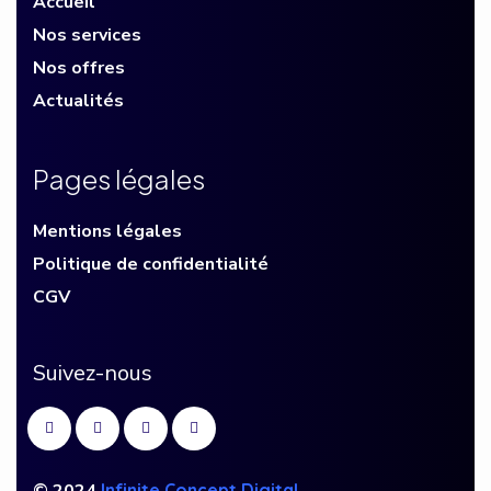
Accueil
Nos services
Nos offres
Actualités
P
a
g
e
s
l
é
g
a
l
e
s
Mentions légales
Politique de confidentialité
CGV
S
u
i
v
e
z
-
n
o
u
s
©
2024
Infinite Concept Digital